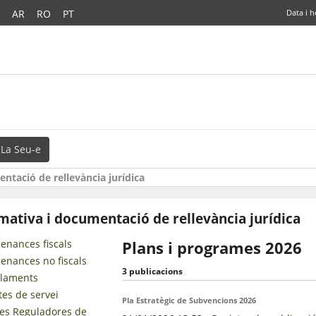
AR
RO
PT
Data i h
La Seu-e
ntació de rellevància jurídica
ativa i documentació de rellevància jurídica
enances fiscals
Plans i programes 2026
enances no fiscals
3 publicacions
laments
tes de servei
Pla Estratègic de Subvencions 2026
es Reguladores de