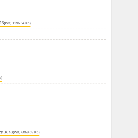
ó
26
(Pdf, 1196,64 Kb)
ó
b)
ó
reguera
(Pdf, 6069,69 Kb)