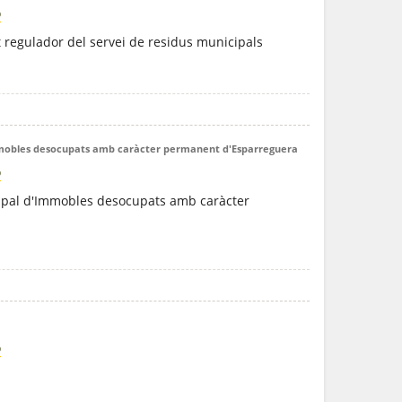
ó
t regulador del servei de residus municipals
mmobles desocupats amb caràcter permanent d'Esparreguera
ó
ipal d'Immobles desocupats amb caràcter
ó