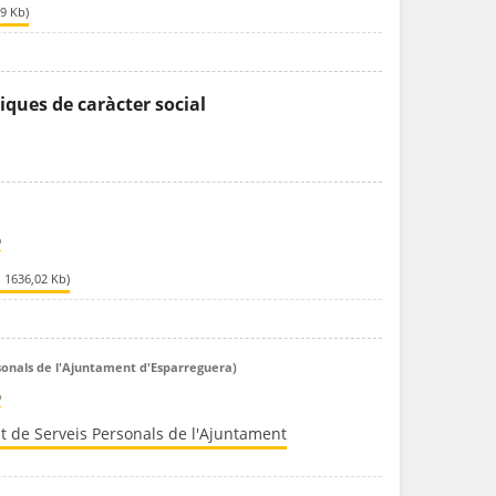
89 Kb)
ques de caràcter social
ó
, 1636,02 Kb)
sonals de l'Ajuntament d'Esparreguera)
ó
t de Serveis Personals de l'Ajuntament