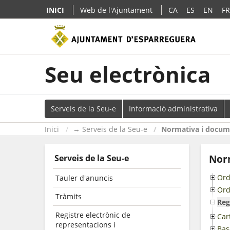
INICI
Web de l'Ajuntament
CA
ES
EN
FR
Seu electrònica
Serveis de la Seu-e
Informació administrativa
Inici
→ Serveis de la Seu-e
Normativa i docume
Serveis de la Seu-e
Norm
Ord
Tauler d'anuncis
Ord
Tràmits
Reg
Registre electrònic de
Car
representacions i
Bas