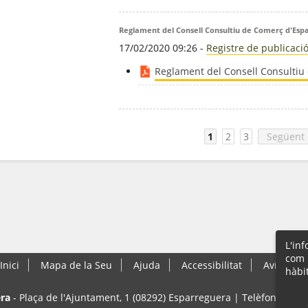
Reglament del Consell Consultiu de Comerç d'Esp
17/02/2020 09:26
-
Registre de publicaci
Reglament del Consell Consultiu
1
2
3
Següent
L'in
com 
Inici
Mapa de la Seu
Ajuda
Accessibilitat
Avís Lega
hàbi
ra
- Plaça de l'Ajuntament, 1 (08292) Esparreguera | Telèfon: 93 77