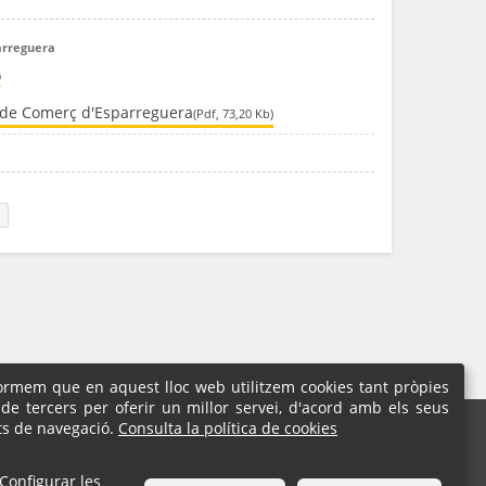
arreguera
ó
 de Comerç d'Esparreguera
(Pdf, 73,20 Kb)
formem que en aquest lloc web utilitzem cookies tant pròpies
de tercers per oferir un millor servei, d'acord amb els seus
l
ts de navegació.
Consulta la política de cookies
7 18 01 | Fax: 93 777 59 04
Configurar les