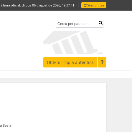
 i hora oficial:
dijous 06 d’agost de 2026,
19:37:42
Sincronitza
Obtenir còpia autèntica
a Social