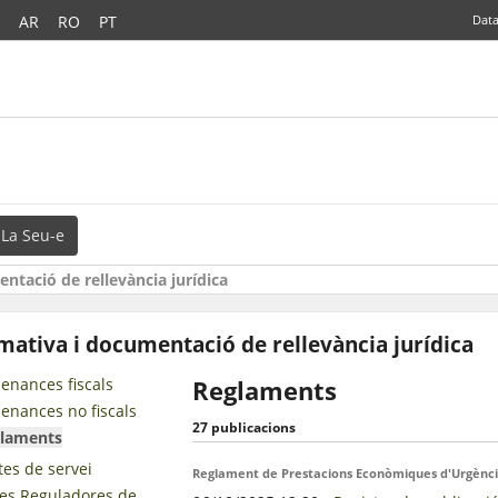
AR
RO
PT
Data
La Seu-e
ntació de rellevància jurídica
ativa i documentació de rellevància jurídica
enances fiscals
Reglaments
enances no fiscals
27 publicacions
laments
tes de servei
Reglament de Prestacions Econòmiques d'Urgènci
es Reguladores de