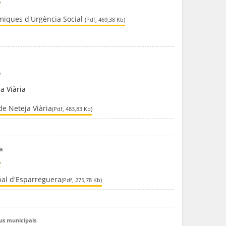
ó
miques d'Urgència Social
(Pdf, 469,38 Kb)
ó
a Viària
e Neteja Viària
(Pdf, 483,83 Kb)
ra
ó
al d'Esparreguera
(Pdf, 275,78 Kb)
us municipals