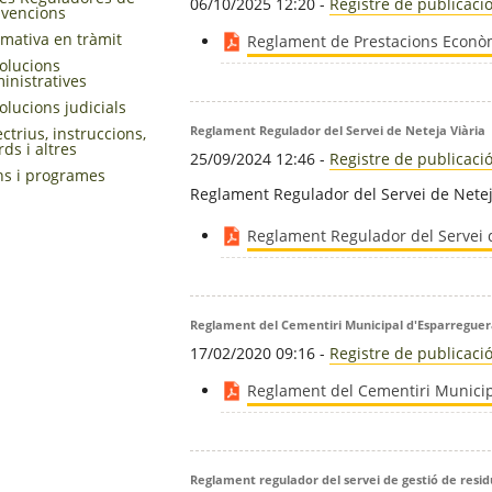
06/10/2025 12:20
-
Registre de publicaci
vencions
mativa en tràmit
Reglament de Prestacions Econò
olucions
inistratives
olucions judicials
Reglament Regulador del Servei de Neteja Viària
ectrius, instruccions,
rds i altres
25/09/2024 12:46
-
Registre de publicaci
ns i programes
Reglament Regulador del Servei de Netej
Reglament Regulador del Servei d
Reglament del Cementiri Municipal d'Esparregue
17/02/2020 09:16
-
Registre de publicaci
Reglament del Cementiri Municip
Reglament regulador del servei de gestió de resid