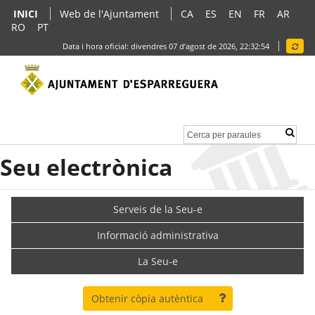
INICI
Web de l'Ajuntament
CA
ES
EN
FR
AR
RO
PT
Data i hora oficial:
divendres 07 d’agost de 2026,
22:32:54
Seu electrònica
Serveis de la Seu-e
Informació administrativa
La Seu-e
Obtenir còpia autèntica