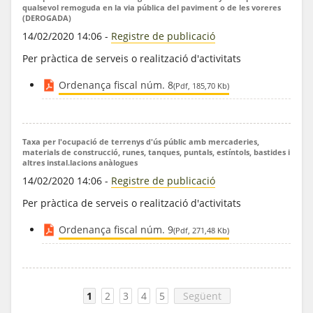
qualsevol remoguda en la via pública del paviment o de les voreres
(DEROGADA)
14/02/2020 14:06
-
Registre de publicació
Per pràctica de serveis o realització d'activitats
Ordenança fiscal núm. 8
(Pdf, 185,70 Kb)
Taxa per l'ocupació de terrenys d'ús públic amb mercaderies,
materials de construcció, runes, tanques, puntals, estíntols, bastides i
altres instal.lacions anàlogues
14/02/2020 14:06
-
Registre de publicació
Per pràctica de serveis o realització d'activitats
Ordenança fiscal núm. 9
(Pdf, 271,48 Kb)
1
2
3
4
5
Següent