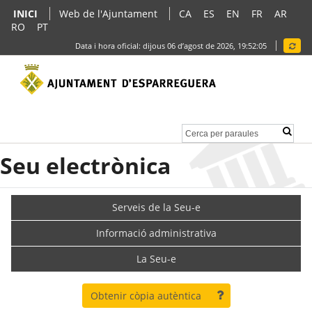
INICI
Web de l'Ajuntament
CA
ES
EN
FR
AR
RO
PT
Data i hora oficial:
dijous 06 d’agost de 2026,
19:52:05
Seu electrònica
Serveis de la Seu-e
Informació administrativa
La Seu-e
Obtenir còpia autèntica