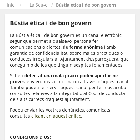
Inici
→ La Seu-e
Bústia ètica i de bon govern
Bústia ètica i de bon govern
La Bústia ètica i de bon govern és un canal electrònic
segur que permet a qualsevol persona fer
comunicacions o alertes,
de forma anònima
i amb
garantia de confidencialitat, sobre males pràctiques o
conductes irregulars a l’Ajuntament d'Esparreguera, que
coneguin o de les que tinguin sospites fonamentades.
Si heu
detectat una mala praxi i podeu aportar-ne
proves
, envieu-nos la informació a través d'aquest canal.
També podeu fer servir aquest canal per fer-nos arribar
consultes relatives a la integritat o al Codi de conducta
dels alts càrrecs d'aquest ajuntament.
Podeu enviar les vostres
denúncies
,
comunicats
i
consultes
clicant en aquest enllaç
.
CONDICIONS D'ÚS
: