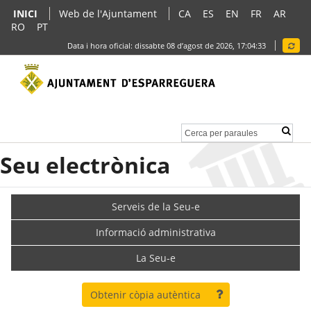
INICI
Web de l'Ajuntament
CA
ES
EN
FR
AR
RO
PT
Data i hora oficial:
dissabte 08 d’agost de 2026,
17:04:34
Seu electrònica
Serveis de la Seu-e
Informació administrativa
La Seu-e
Obtenir còpia autèntica