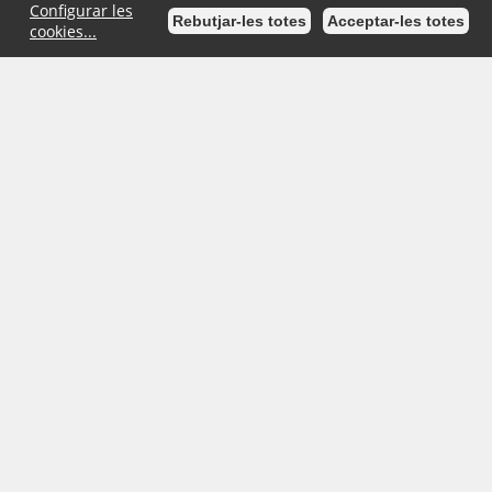
Configurar les
Rebutjar-les totes
Acceptar-les totes
cookies...
Inici
Mapa de la Seu
Ajuda
Accessibilitat
Avís Legal
Ajuntament d'Esparreguera
- Plaça de l'Ajuntament, 1 (08292)
Esparreguera | Telèfon: 93 777 18 01 | Fax: 93 777 59 04
/>