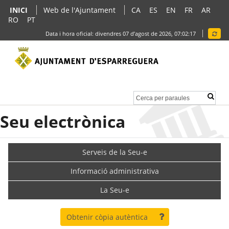
INICI
Web de l'Ajuntament
CA
ES
EN
FR
AR
RO
PT
Data i hora oficial:
divendres 07 d’agost de 2026,
07:02:17
Seu electrònica
Serveis de la Seu-e
Informació administrativa
La Seu-e
Obtenir còpia autèntica