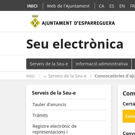
INICI
Web de l'Ajuntament
CA
ES
EN
FR
Seu electrònica
Serveis de la Seu-e
Informació administrativa
Inici
→ Serveis de la Seu-e
Convocatòries d'aj
Serveis de la Seu-e
Conv
Cert
Tauler d'anuncis
Tràmits
Conv
Registre electrònic de
representacions i
Convo