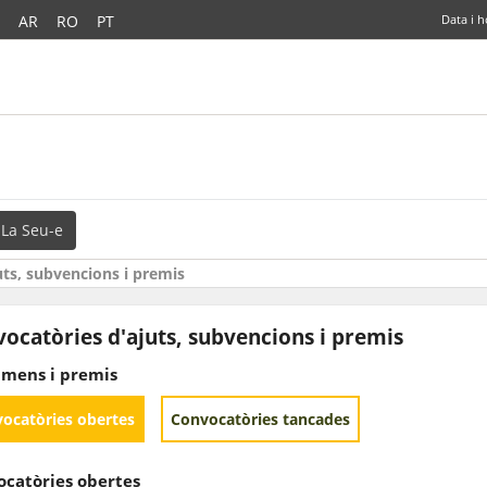
AR
RO
PT
Data i h
La Seu-e
uts, subvencions i premis
ocatòries d'ajuts, subvencions i premis
àmens i premis
ocatòries obertes
Convocatòries tancades
catòries obertes