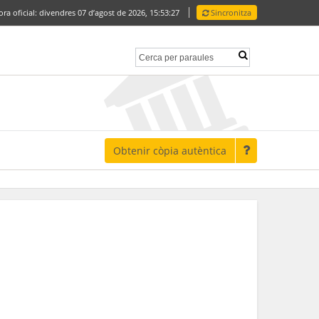
ora oficial:
divendres 07 d’agost de 2026,
15:53:27
Sincronitza
Obtenir còpia autèntica