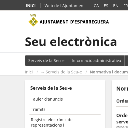
INICI
Web de l'Ajuntament
CA
ES
EN
FR
Seu electrònica
Serveis de la Seu-e
Informació administrativa
Inici
→ Serveis de la Seu-e
Normativa i docume
Serveis de la Seu-e
Norm
Tauler d'anuncis
Orden
Tràmits
Orden
Registre electrònic de
serv
representacions i
05/05/2