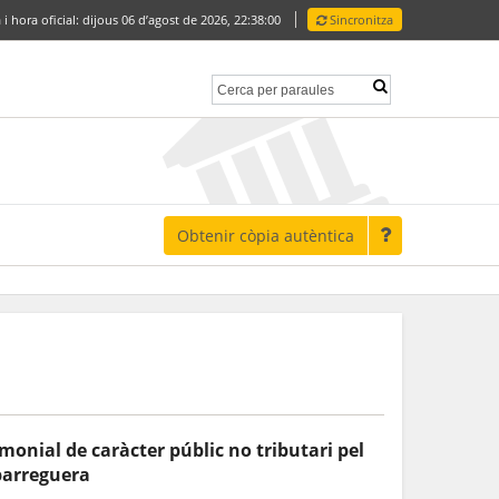
 i hora oficial:
dijous 06 d’agost de 2026,
22:38:01
Sincronitza
Obtenir còpia autèntica
onial de caràcter públic no tributari pel
parreguera