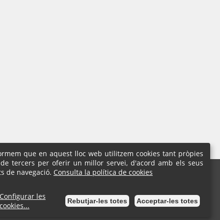
formem que en aquest lloc web utilitzem cookies tant pròpies
de tercers per oferir un millor servei, d'acord amb els seus
l
ts de navegació.
Consulta la política de cookies
7 18 01 | Fax: 93 777 59 04
Configurar les
Rebutjar-les totes
Acceptar-les totes
cookies...
Seu Electrònica