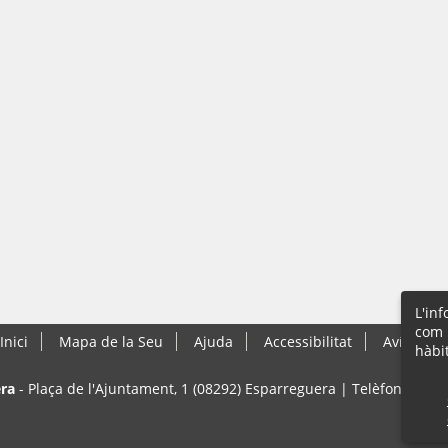
L'in
com 
Inici
Mapa de la Seu
Ajuda
Accessibilitat
Avís Lega
hàbi
ra
- Plaça de l'Ajuntament, 1 (08292) Esparreguera | Telèfon: 93 77