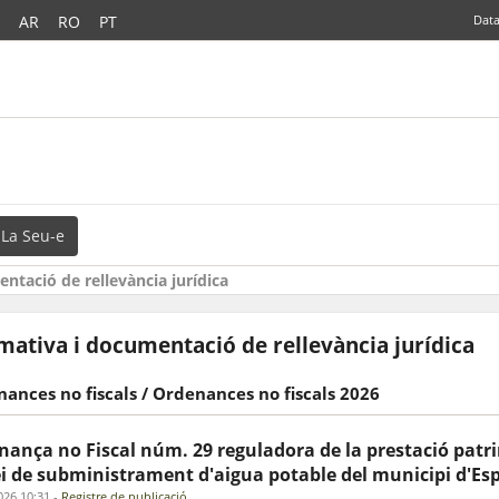
AR
RO
PT
Data
La Seu-e
ntació de rellevància jurídica
ativa i documentació de rellevància jurídica
ances no fiscals / Ordenances no fiscals 2026
ança no Fiscal núm. 29 reguladora de la prestació patrim
ei de subministrament d'aigua potable del municipi d'Es
026 10:31
-
Registre de publicació