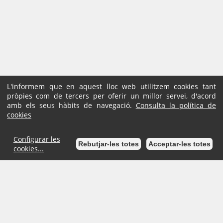
L'informem que en aquest lloc web utilitzem cookies tant
pròpies com de tercers per oferir un millor servei, d'acord
amb els seus hàbits de navegació.
Consulta la política de
cookies
Configurar les
Rebutjar-les totes
Acceptar-les totes
cookies...
Inici
Mapa de la Seu