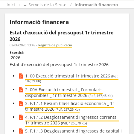
Inici
→ Serveis de la Seu-e
Informació financera
Informació financera
Estat d'execució del pressupost 1r trimestre
2026
02/06/2026 13:49
-
Registre de publicació
Exercici:
2026
Estat d'execució del pressupost 1r trimestre 2026
1. 00 Execució trimestral 1r trimestre 2026
(Pdf,
107,39 Kb)
2. 00A Execució trimestral _ Formularis
disponibles _ 1r trimestre 2026
(Pdf, 167,45 Kb)
3. F.1.1.1 Resum Classificació econòmica _ 1r
trimestre 2026
(Pdf, 287,25 Kb)
4. F.1.1.2 Desglossament d'Ingressos corrents _
1r trimestre 2026
(Pdf, 1265,70 Kb)
5. F.1.1.3 Desglossament d'Ingressos de capital i