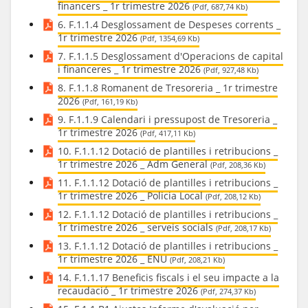
financers _ 1r trimestre 2026
(Pdf, 687,74 Kb)
6. F.1.1.4 Desglossament de Despeses corrents _
1r trimestre 2026
(Pdf, 1354,69 Kb)
7. F.1.1.5 Desglossament d'Operacions de capital
i financeres _ 1r trimestre 2026
(Pdf, 927,48 Kb)
8. F.1.1.8 Romanent de Tresoreria _ 1r trimestre
2026
(Pdf, 161,19 Kb)
9. F.1.1.9 Calendari i pressupost de Tresoreria _
1r trimestre 2026
(Pdf, 417,11 Kb)
10. F.1.1.12 Dotació de plantilles i retribucions _
1r trimestre 2026 _ Adm General
(Pdf, 208,36 Kb)
11. F.1.1.12 Dotació de plantilles i retribucions _
1r trimestre 2026 _ Policia Local
(Pdf, 208,12 Kb)
12. F.1.1.12 Dotació de plantilles i retribucions _
1r trimestre 2026 _ serveis socials
(Pdf, 208,17 Kb)
13. F.1.1.12 Dotació de plantilles i retribucions _
1r trimestre 2026 _ ENU
(Pdf, 208,21 Kb)
14. F.1.1.17 Beneficis fiscals i el seu impacte a la
recaudació _ 1r trimestre 2026
(Pdf, 274,37 Kb)