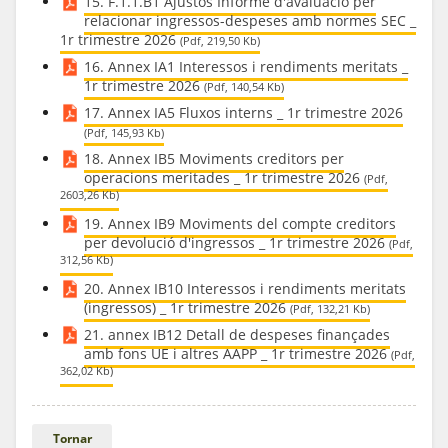
15. F.1.1.B1 Ajustos Informe d'avaluació per
relacionar ingressos-despeses amb normes SEC _
1r trimestre 2026
(Pdf, 219,50 Kb)
16. Annex IA1 Interessos i rendiments meritats _
1r trimestre 2026
(Pdf, 140,54 Kb)
17. Annex IA5 Fluxos interns _ 1r trimestre 2026
(Pdf, 145,93 Kb)
18. Annex IB5 Moviments creditors per
operacions meritades _ 1r trimestre 2026
(Pdf,
2603,26 Kb)
19. Annex IB9 Moviments del compte creditors
per devolució d'ingressos _ 1r trimestre 2026
(Pdf,
312,56 Kb)
20. Annex IB10 Interessos i rendiments meritats
(ingressos) _ 1r trimestre 2026
(Pdf, 132,21 Kb)
21. annex IB12 Detall de despeses finançades
amb fons UE i altres AAPP _ 1r trimestre 2026
(Pdf,
362,02 Kb)
Tornar