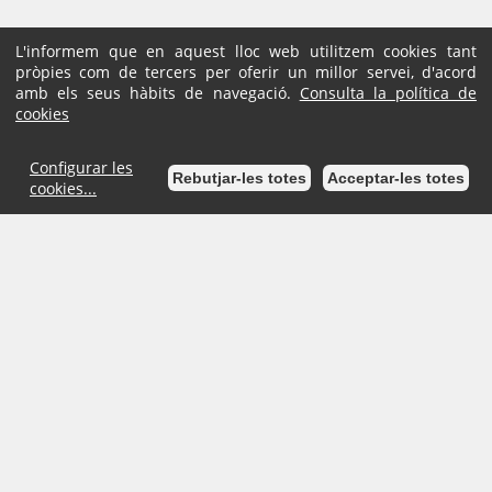
L'informem que en aquest lloc web utilitzem cookies tant
pròpies com de tercers per oferir un millor servei, d'acord
amb els seus hàbits de navegació.
Consulta la política de
cookies
Configurar les
Rebutjar-les totes
Acceptar-les totes
cookies...
Inici
Mapa de la Seu
Ajuda
Accessibilitat
Avís Legal