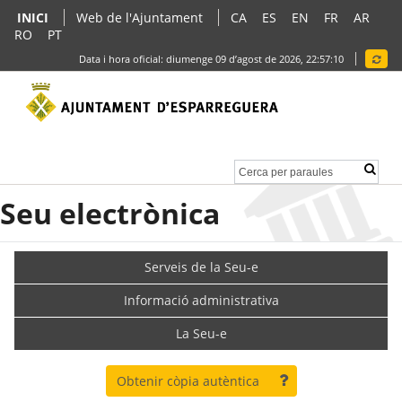
INICI
Web de l'Ajuntament
CA
ES
EN
FR
AR
RO
PT
Data i hora oficial:
diumenge 09 d’agost de 2026,
22:57:10
Seu electrònica
Serveis de la Seu-e
Informació administrativa
La Seu-e
Obtenir còpia autèntica