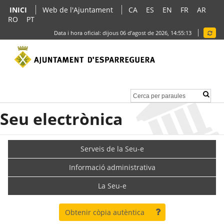
INICI
Web de l'Ajuntament
CA
ES
EN
FR
AR
RO
PT
Data i hora oficial:
dijous 06 d’agost de 2026,
14:55:13
Seu electrònica
Serveis de la Seu-e
Informació administrativa
La Seu-e
Obtenir còpia autèntica