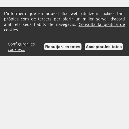
L'informem que en aquest lloc web utilitzem cookies tant
pròpies com de tercers per oferir un millor servei, d'acord
amb els seus hàbits de navegació.
Consulta la política de
cookies
Configurar les
Rebutjar-les totes
Acceptar-les totes
cookies...
Inici
Mapa de la Seu
Ajuda
Accessibilitat
Avís Legal