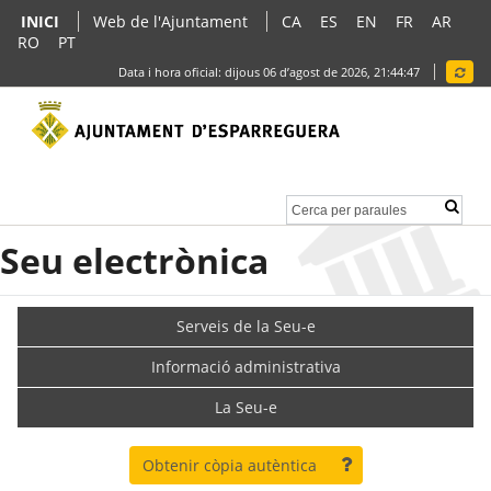
INICI
Web de l'Ajuntament
CA
ES
EN
FR
AR
RO
PT
Data i hora oficial:
dijous 06 d’agost de 2026,
21:44:47
Seu electrònica
Serveis de la Seu-e
Informació administrativa
La Seu-e
Obtenir còpia autèntica