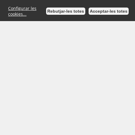
Configurar les
Rebutjar-les totes
Acceptar-les totes
cookies...
Inici
Mapa de la Seu
Ajuda
Accessibilitat
Avís Legal
Ajuntament d'Esparreguera
- Plaça de l'Ajuntament, 1 (08292)
Esparreguera | Telèfon: 93 777 18 01 | Fax: 93 777 59 04
/>