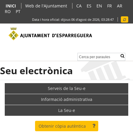
INICI
Web de l'Ajuntament
CA
ES
EN
FR
AR
RO
PT
Data i hora oficial:
dijous 06 d’agost de 2026,
03:28:47
Seu electrònica
Serveis de la Seu-e
Informació administrativa
La Seu-e
Obtenir còpia autèntica