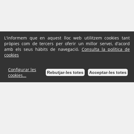
L'informem que en aquest lloc web utilitzem cookies tant
pròpies com de tercers per oferir un millor servei, d'acord
amb els seus hàbits de navegació.
Consulta la política de
cookies
Configurar les
Rebutjar-les totes
Acceptar-les totes
cookies...
Inici
Mapa de la Seu