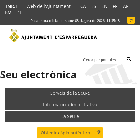
INICI
Web de l'Ajuntament
CA
ES
EN
FR
AR
RO
PT
Data i hora oficial:
dissabte 08 d’agost de 2026,
11:35:18
Seu electrònica
Serveis de la Seu-e
Informació administrativa
La Seu-e
Obtenir còpia autèntica