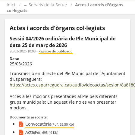
Inici
→ Serveis de la Seu-e
Actes i acords d'òrgans
col·legiats
Actes i acords d'òrgans col·legiats
Sessió 04/2026 ordinària de Ple Municipal de
data 25 de març de 2026
20/03/2026 10:08
-
Registre de publicació
Data:
25/03/2026
Transmissió en directe del Ple Municipal de l'Ajuntament
d'Esparreguera:
https://actes.esparreguera.cat/audiovideoactas/sesion/8a8
Accés a les mocions presentades al Ple pels diferents
grups municipals: En aquest Ple no es van presentar
mocions.
Documents associats:
Convocatòria
(Pdf, 63,50 Kb)
Acta
(Pdf, 695,49 Kb)