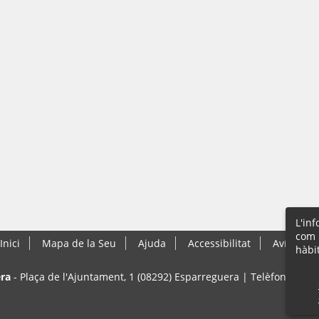
L'in
com 
Inici
Mapa de la Seu
Ajuda
Accessibilitat
Avís Lega
hàbi
ra
- Plaça de l'Ajuntament, 1 (08292) Esparreguera | Telèfon: 93 77