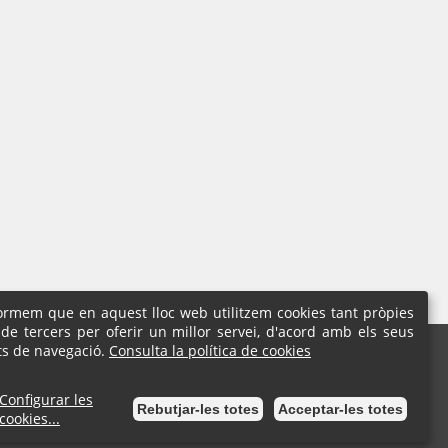
formem que en aquest lloc web utilitzem cookies tant pròpies
de tercers per oferir un millor servei, d'acord amb els seus
l
ts de navegació.
Consulta la política de cookies
7 18 01 | Fax: 93 777 59 04
Configurar les
Rebutjar-les totes
Acceptar-les totes
cookies...
Seu Electrònica