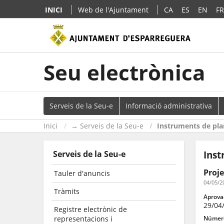
INICI
Web de l'Ajuntament
CA
ES
EN
FR
Seu electrònica
Serveis de la Seu-e
Informació administrativa
Inici
→ Serveis de la Seu-e
Instruments de plan
Serveis de la Seu-e
Inst
Proje
Tauler d'anuncis
04/05/2
Tràmits
Aprovac
29/04
Registre electrònic de
representacions i
Número