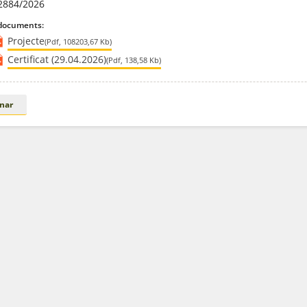
2884/2026
 documents:
Projecte
(Pdf, 108203,67 Kb)
Certificat (29.04.2026)
(Pdf, 138,58 Kb)
nar