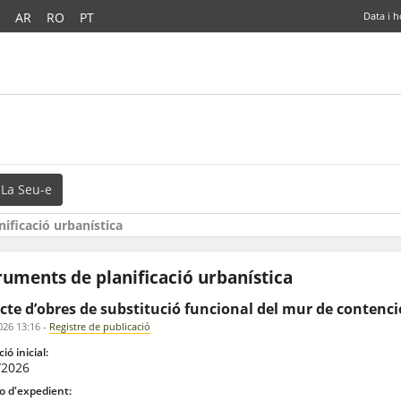
AR
RO
PT
Data i h
La Seu-e
ificació urbanística
ruments de planificació urbanística
cte d’obres de substitució funcional del mur de contenció
026 13:16
-
Registre de publicació
ió inicial:
/2026
 d'expedient: