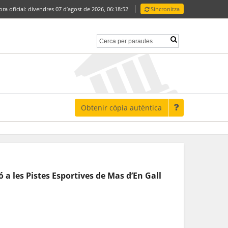
ora oficial:
divendres 07 d’agost de 2026,
06:18:52
Sincronitza
Obtenir còpia autèntica
 a les Pistes Esportives de Mas d’En Gall