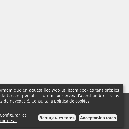
formem que en aquest lloc web utilitzem cookies tant pròpies
de tercers per oferir un millor servei, d'acord amb els seus
l
ts de navegació.
Consulta la política de cookies
7 18 01 | Fax: 93 777 59 04
Configurar les
Rebutjar-les totes
Acceptar-les totes
cookies...
Seu Electrònica