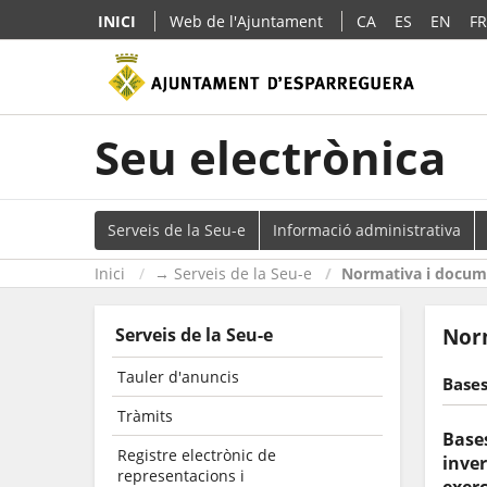
INICI
Web de l'Ajuntament
CA
ES
EN
FR
Seu electrònica
Serveis de la Seu-e
Informació administrativa
Inici
→ Serveis de la Seu-e
Normativa i docume
Serveis de la Seu-e
Norm
Tauler d'anuncis
Bases
Tràmits
Bases
Registre electrònic de
inver
representacions i