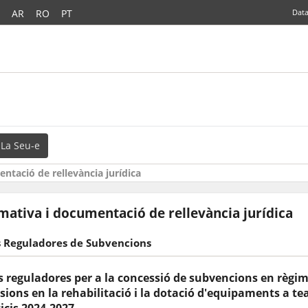
AR
RO
PT
Data
La Seu-e
ntació de rellevància jurídica
ativa i documentació de rellevància jurídica
 Reguladores de Subvencions
 reguladores per a la concessió de subvencions en règi
sions en la rehabilitació i la dotació d'equipaments a te