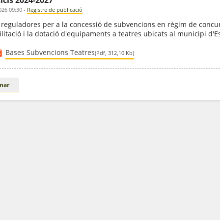
icis 2024-2027
026 09:30
-
Registre de publicació
 reguladores per a la concessió de subvencions en règim de concur
litació i la dotació d'equipaments a teatres ubicats al municipi d'
Bases Subvencions Teatres
(Pdf, 312,10 Kb)
nar