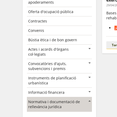
exerc
apoderaments
29/04/2
Oferta d'ocupació pública
Bases
rehabi
Contractes
Convenis
Bústia ètica i de bon govern
Tor
Actes i acords d'òrgans
col·legiats
Convocatòries d'ajuts,
subvencions i premis
Instruments de planificació
urbanística
Informació financera
Normativa i documentació de
rellevància jurídica