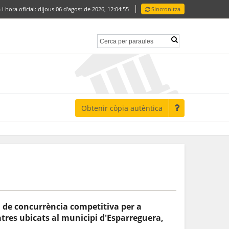
 i hora oficial:
dijous 06 d’agost de 2026,
12:04:55
Sincronitza
Obtenir còpia autèntica
m de concurrència competitiva per a
atres ubicats al municipi d'Esparreguera,