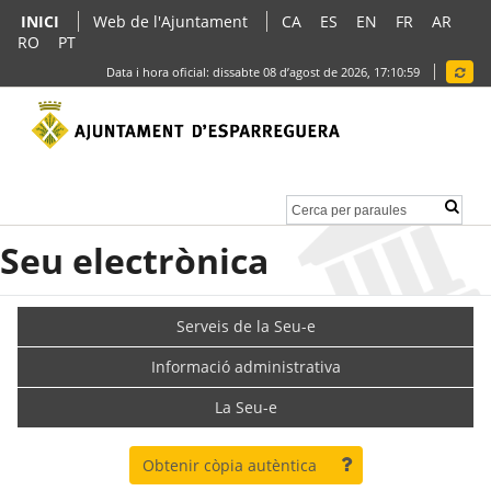
INICI
Web de l'Ajuntament
CA
ES
EN
FR
AR
RO
PT
Data i hora oficial:
dissabte 08 d’agost de 2026,
17:10:59
Seu electrònica
Serveis de la Seu-e
Informació administrativa
La Seu-e
Obtenir còpia autèntica