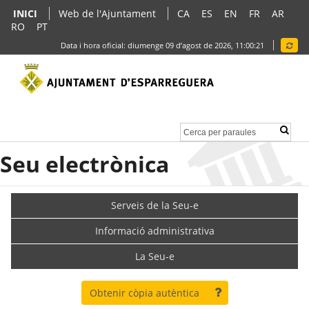
INICI
Web de l'Ajuntament
CA
ES
EN
FR
AR
RO
PT
Data i hora oficial:
diumenge 09 d’agost de 2026,
11:00:21
Seu electrònica
Serveis de la Seu-e
Informació administrativa
La Seu-e
Obtenir còpia autèntica