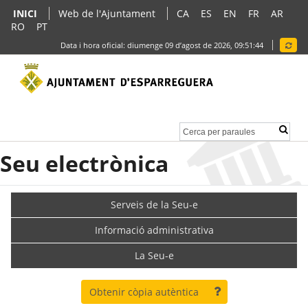
INICI
Web de l'Ajuntament
CA
ES
EN
FR
AR
RO
PT
Data i hora oficial:
diumenge 09 d’agost de 2026,
09:51:45
Seu electrònica
Serveis de la Seu-e
Informació administrativa
La Seu-e
Obtenir còpia autèntica