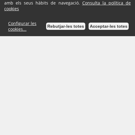
amb els seus hàbits de navegació.
Consulta la política de
cookies
Configurar les
Rebutjar-les totes
Acceptar-les totes
cookies...
Inici
Mapa de la Seu
Ajuda
Accessibilitat
Avís Legal
Ajuntament d'Esparreguera
- Plaça de l'Ajuntament, 1 (08292)
Esparreguera | Telèfon: 93 777 18 01 | Fax: 93 777 59 04